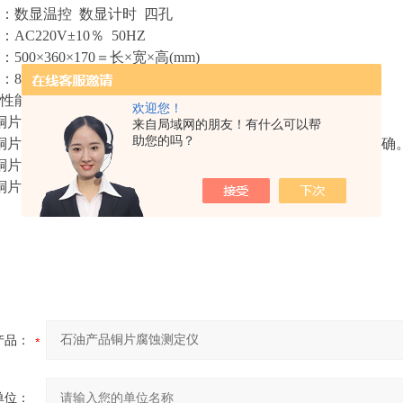
数显温控 数显计时 四孔
220V±10％ 50HZ
0×360×170＝长×宽×高(mm)
8Kg
能及特点：
欢迎您！
铜片腐蚀试验仪采用电热管加热
方式，加热速度快。
来自局域网的朋友！有什么可以帮
助您的吗？
铜片腐蚀试验仪装有数显温度控制器，温度显示直观，控温准确
片腐蚀试验仪采用不锈钢壳体，不易锈蚀，寿命长。
片腐蚀试验仪可同时做四个样。
产品：
单位：