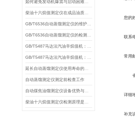
如何避免发动机爆震与启动困难？柴油十六烷值测定仪的选购与操作指南
柴油十六烷值测定仪在成品油质检中的核心作用
您的
GB/T6536自动蒸馏测定仪的维护与保养指南
GB/T6536自动蒸馏测定仪的检测效率可以从多个方面分析
联系
GB/T5487马达法汽油辛烷值机：核心部件构成及其作用
常用
GB/T5487马达法汽油辛烷值机：作用及工作原理解析
延长自动蒸馏测定仪使用寿命的策略
自动蒸馏测定仪测定前检查工作
自动煤焦油馏测定仪设备优势与局限性分别是什么？
详细
柴油十六烷值测定仪检测原理是什么？
补充