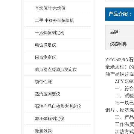
辛烷值/十六烷值
产品介绍：
二手 中红外辛烷值机
品牌
十六烷值测定机
仪器种类
电位滴定仪
闪点测定仪
ZFY-5096A
石
毫米汞柱）的
倾点凝点冷滤点测定仪
油产品铜片腐
ZFY-509
锈蚀性能
一、符合GB/T
蒸汽压测定仪
二、试验
把一块已磨
石油产品自动蒸馏测定仪
铜片，经洗涤
三、产品主
减压馏程测定仪
工作温度：常
微量残炭
加热方式：