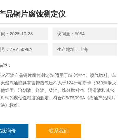
产品铜片腐蚀测定仪
：2025-10-23
访问量：5054
号：ZFY-5096A
生产地址：上海
描述：
5096A石油产品铜片腐蚀测定仪 适用于航空汽油、喷气燃料、车
天然汽油或具有雷德蒸气压不大于124千帕斯卡（930毫米汞
其他烃类、溶剂油、煤油、柴油、馏分燃料油、润滑油和其它
对铜的腐蚀性程度的测定。符合GB/T5096A《石油产品铜片
验法》标准。
在线询价
联系我们