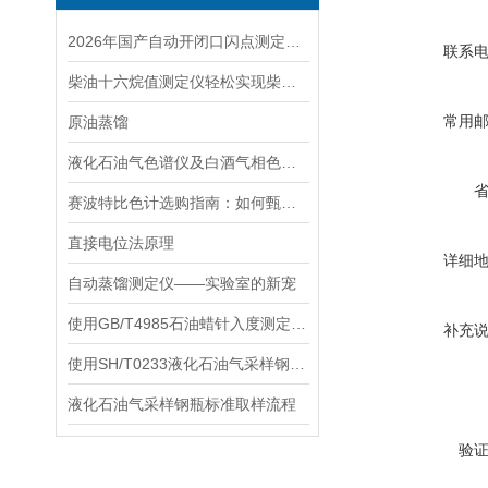
2026年国产自动开闭口闪点测定仪优质实力生产厂家与品牌推荐
联系
柴油十六烷值测定仪轻松实现柴油的十六烷值检测
常用
原油蒸馏
液化石油气色谱仪及白酒气相色谱仪选购指南 | 国产高性能厂家推荐
赛波特比色计选购指南：如何甄别优质可靠的供应商与制造商厂家
直接电位法原理
详细
自动蒸馏测定仪——实验室的新宠
使用GB/T4985石油蜡针入度测定仪的前期准备工作有哪些？
补充
使用SH/T0233液化石油气采样钢瓶采样时的安全措施
液化石油气采样钢瓶标准取样流程
验