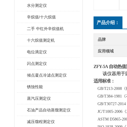
水分测定仪
辛烷值/十六烷值
产品介绍：
二手 中红外辛烷值机
品牌
十六烷值测定机
应用领域
电位滴定仪
闪点测定仪
ZFY-5A
自动热值
该仪器用于
倾点凝点冷滤点测定仪
适用标准：
锈蚀性能
GB/T213-2
GB/T384-1
蒸汽压测定仪
GB/T30727
石油产品自动蒸馏测定仪
JC/T1005-
ASTM D586
减压馏程测定仪
ISO 1928-