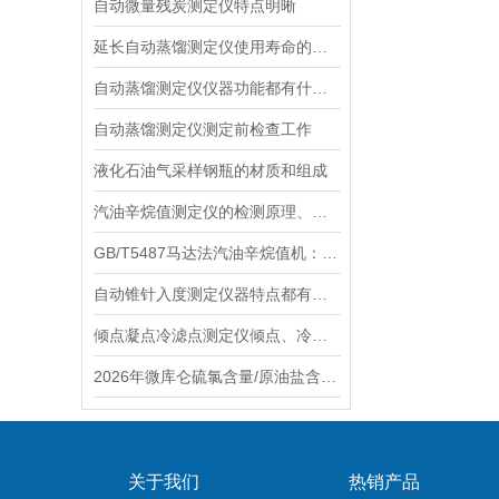
自动微量残炭测定仪特点明晰
延长自动蒸馏测定仪使用寿命的策略
自动蒸馏测定仪仪器功能都有什么？
自动蒸馏测定仪测定前检查工作
液化石油气采样钢瓶的材质和组成
汽油辛烷值测定仪的检测原理、方法
GB/T5487马达法汽油辛烷值机：核心部件构成及其作用
自动锥针入度测定仪器特点都有哪些呢
倾点凝点冷滤点测定仪倾点、冷滤点试验方法
2026年微库仑硫氯含量/原油盐含量/辛烷值十六烷值测定仪品牌厂家推荐
关于我们
热销产品