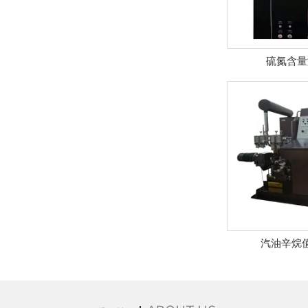
硫氮含量
汽油辛烷