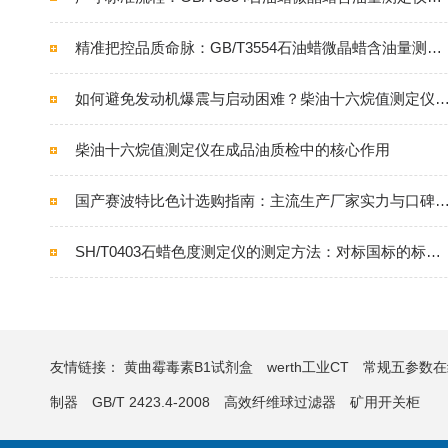
精准把控品质命脉：GB/T3554石油蜡微晶蜡含油量测定仪的核心使命
如何避免发动机爆震与启动困难？柴油十六烷值测定仪的选购
柴油十六烷值测定仪在成品油质检中的核心作用
国产赛波特比色计选购指南：主流生产厂家实力与口
SH/T0403石蜡色度测定仪的测定方法：对标国标的标准化检测逻辑
友情链接：
黄曲霉毒素B1试剂盒
werth工业CT
常规五参数在
制器
GB/T 2423.4-2008
高效纤维球过滤器
矿用开关柜