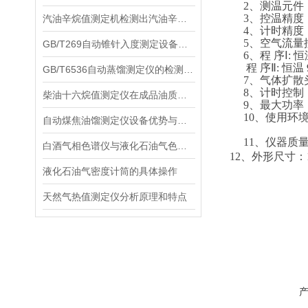
2、测温元件
3、控温精度
汽油辛烷值测定机检测出汽油辛烷值过低，如何提高？
4、计时精度
5、空气流量
GB/T269自动锥针入度测定设备具有多项性能优势
6、程
序
Ⅰ:
程
序
Ⅱ: 恒
GB/T6536自动蒸馏测定仪的检测效率可以从多个方面分析
7、气体扩散
8、计时控制
柴油十六烷值测定仪在成品油质检中的核心作用
9、最大功率
10、使用环
自动煤焦油馏测定仪设备优势与局限性分别是什么？
11、仪器质
白酒气相色谱仪与液化石油气色谱仪厂家推荐 | 国产优质品牌实力剖析
12、外形尺寸：
液化石油气密度计筒的具体操作
天然气热值测定仪分析原理和特点