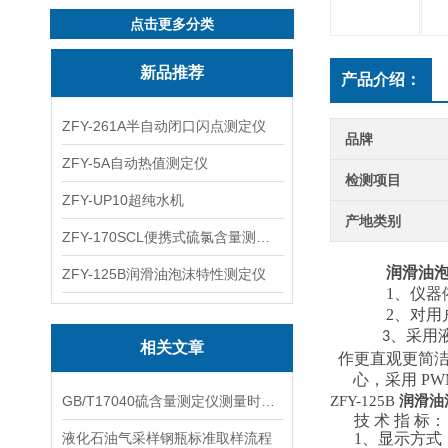
点击更多分类
新品推荐
产品介绍：
ZFY-261A半自动闭口闪点测定仪
品牌
ZFY-5A自动热值测定仪
检测项目
ZFY-UP10超纯水机
产地类别
ZFY-170SCL便携式硫氯含量测定仪
润滑油
ZFY-125B润滑油泡沫特性测定仪
1、仪器
2、对
采用
3、
相关文章
作更直观更简
心，采用 P
GB/T17040硫含量测定仪测量时具有很高的灵敏度
ZFY-125B
润滑油
技
术
指
标：
液化石油气采样钢瓶标准取样流程
1、显示方式