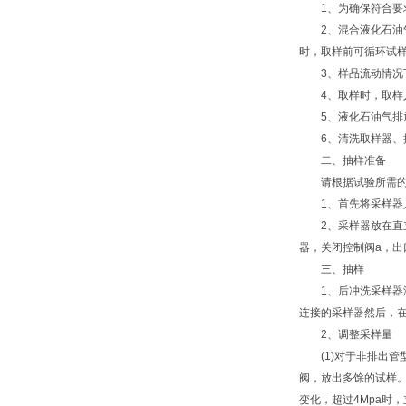
1、为确保符合要求
2、混合液化石油气
时，取样前可循环试
3、样品流动情况下
4、取样时，取样人
5、液化石油气排放装
6、清洗取样器、排
二、抽样准备
请根据试验所需的试
1、首先将采样器入口
2、采样器放在直立
器，关闭控制阀a，出
三、抽样
1、后冲洗采样器液相
连接的采样器然后，
2、调整采样量
(1)对于非排出管型
阀，放出多馀的试样。
变化，超过4Mpa时