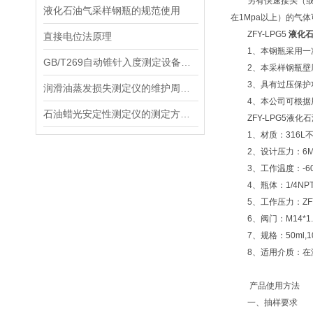
另有快速接头（或按
液化石油气采样钢瓶的规范使用
在1Mpa以上）的气
ZFY-LPG5
液化
直接电位法原理
1、本钢瓶采用一次
GB/T269自动锥针入度测定设备可以进行多种测定方法
2、本采样钢瓶壁厚
3、具有过压保护功
润滑油蒸发损失测定仪的维护周期是多久？
4、本公司可根据用
石油蜡光安定性测定仪的测定方式如下
ZFY-LPG5液化
1、材质：316L不
2、设计压力：6Mpa
3、工作温度：-60℃
4、瓶体：1/4NPT
5、工作压力：ZFY-L
6、阀门：M14*1.5
7、规格：50ml,100ml,
8、适用介质：在温度
产品使用方法
一、抽样要求