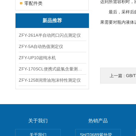
达到所需容积时，
零配件类
最后，采样后的处
新品推荐
果需要对瓶内液体
ZFY-261A半自动闭口闪点测定仪
ZFY-5A自动热值测定仪
ZFY-UP10超纯水机
ZFY-170SCL便携式硫氯含量测定仪
上一篇 :
GB/
ZFY-125B润滑油泡沫特性测定仪
关于我们
热销产品
关于我们
SH/T0689紫外荧光测硫仪