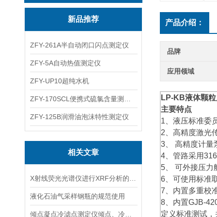
新品推荐
产品介绍：
ZFY-261A半自动闭口闪点测定仪
品牌
ZFY-5A自动热值测定仪
应用领域
ZFY-UP10超纯水机
LP-KB
液体颗粒
ZFY-170SCL便携式硫氯含量测定仪
主要特点
ZFY-125B润滑油泡沫特性测定仪
1、液压标准委
2、高精度激光
3、 高精度计
相关文章
4、管路采用31
5、 可外接压
X射线荧光光谱仪进行XRF分析的基本步骤
6、可使用标准
7、内置多重校
液化石油气采样钢瓶的规范使用
8、内置GJB-42
定义标准测试，
倾点凝点冷滤点测定仪倾点、冷滤点试验方法