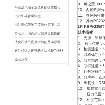
9、可设置10
马达法汽油辛烷值机的操作技巧分享
10、内置数据
11、彩色触摸
汽油中硅含量测定
12、具有RS
汽油辛烷值测定仪操作简便、高效准确
LP-KB
液体颗粒
技术指标
自动开口闪点测定仪测量数据的记录与整理规范
1、光源：半导
液化石油气密度计筒的基本原理与应用
2、 粒径范围：
3、检测通道：
石油蜡针入度试验方法 GB/T4985
4、取样体积：0.2
原油蒸馏
5、取样精度：优
6、取样速度：5－
7、计数准确性：
8、分辨率：≤1
9、重复性：RS
10、 极限重合误差
11、 压力范围：
12、 粘度范围：≤