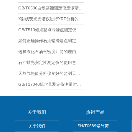
GB/T6536自动蒸馏测定仪应该清洁并保持干燥
X射线荧光光谱仪进行XRF分析的基本步骤
GB/T510倾点凝点冷滤点测定仪可以广泛应用于石油、化工、食品、制药等领域
如何正确操作石油蜡滴熔点测定仪？
选择液化石油气密度计筒的理由
石油蜡光安定性测定仪的使用意义主要有以下几点
天然气热值分析仪良好的监测天然气各组分气体浓度及热值
GB/T17040硫含量测定仪测量时具有很高的灵敏度
关于我们
热销产品
关于我们
SH/T0689紫外荧光测硫仪