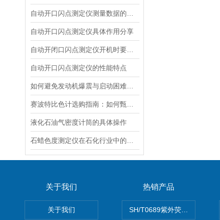
自动开口闪点测定仪测量数据的记录与整理规范
自动开口闪点测定仪具体作用分享
自动开闭口闪点测定仪开机时要对哪些部件进行自检呢
自动开口闪点测定仪的性能特点
如何避免发动机爆震与启动困难？柴油十六烷值测定仪的选购与操作指南
赛波特比色计选购指南：如何甄别优质可靠的供应商与制造商厂家
液化石油气密度计筒的具体操作
石蜡色度测定仪在石化行业中的应用
关于我们
热销产品
关于我们
SH/T0689紫外荧光测硫仪