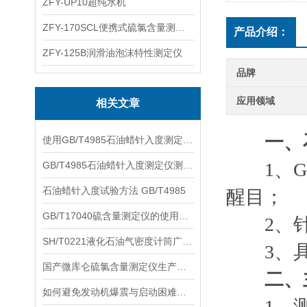
ZFY-UP10超纯水机
ZFY-170SCL便携式硫氯含量测定仪
产品介绍：
ZFY-125B润滑油泡沫特性测定仪
品牌
应用领域
相关文章
一、
使用GB/T4985石油蜡针入度测定仪的前期准备工作有哪些？
1、
GB/T4985石油蜡针入度测定仪测定结果的准确性有哪些意义？
石油蜡针入度试验方法 GB/T4985
醒目；
GB/T17040硫含量测定仪的使用条件如下
2、针入
SH/T0221液化石油气密度计筒广泛应用于石油化工、能源、环保等行业中
3、具
国产微库仑硫氯含量测定仪生产厂家推荐：口碑与实力兼具的优质品牌
二、
如何避免发动机爆震与启动困难？柴油十六烷值测定仪的选购与操作指南
1、测量