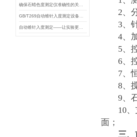
确保石蜡色度测定仪准确性的关键步骤
2、分辨
GB/T269自动锥针入度测定设备具有多项性能优势
3、针入
自动锥针入度测定——让实验更加精确和高效！
4、加热
5、控温
6、控
7、恒
8、搅拌
9、石蜡标
10、支
面；
三、