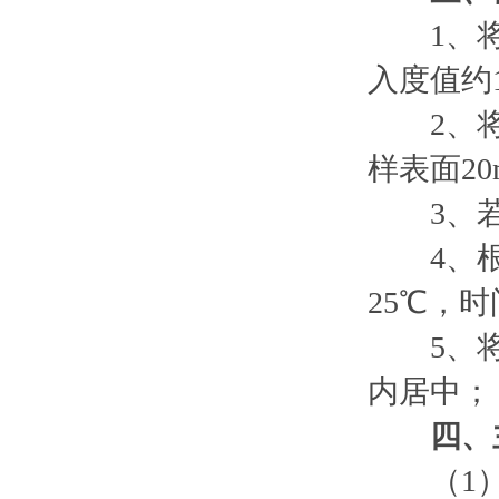
1、将试
入度值约
2、将试
样表面2
3、若
4、根据
25℃，时
5、将平
内居中；
四、
（1）按