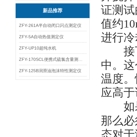
证测试
新品推荐
值约1
ZFY-261A半自动闭口闪点测定仪
进行冷
ZFY-5A自动热值测定仪
接下
ZFY-UP10超纯水机
ZFY-170SCL便携式硫氯含量测定仪
中。这
ZFY-125B润滑油泡沫特性测定仪
温度。
应高于
如
那么必
态对于