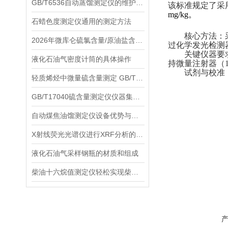
GB/T6536自动蒸馏测定仪的维护与保养指南
该标准规定了采
mg/kg‌。
石蜡色度测定仪通用的测定方法
‌核心方法‌
2026年微库仑硫氯含量/原油盐含量/辛烷值十六烷值测定仪品牌厂家推荐
过化学发光检测
关键仪器要
液化石油气密度计筒的具体操作
持微量注射器（10
‌试剂与校准
轻质烯烃中微量硫含量测定 GB/T11141-2014
GB/T17040硫含量测定仪仪器集成化程度高
自动煤焦油馏测定仪设备优势与局限性分别是什么？
X射线荧光光谱仪进行XRF分析的基本步骤
液化石油气采样钢瓶的材质和组成
柴油十六烷值测定仪轻松实现柴油的十六烷值检测