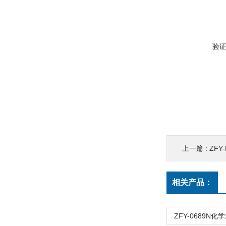
验
上一篇 :
ZF
相关产品：
ZFY-0689N