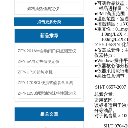
●可测样品状态
样品进样量：液
燃料油热值测定仪
●PMT高压范围
●温度范围：室
点击更多分类
●控温精度：
●重复性：0.1mg/
1.0mg/L≤X＜
新品推荐
100mg/L≤X≤10
ZFY-0689
●仪器成套性：
ZFY-261A半自动闭口闪点测定仪
仪器特点：
●Window
ZFY-5A自动热值测定仪
●仪器核心部分
●仪器采用流行
ZFY-UP10超纯水机
●高压任意调节
ZFY-170SCL便携式硫氯含量测定仪
SH/T 065
‌
ZFY-125B润滑油泡沫特性测定仪
总氮含量。‌
适用范围‌：
该标准适用于沸点50
分等油品。
相关文章
对于氮含量＞10
SH/T 0