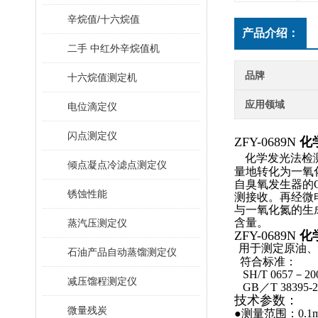
辛烷值/十六烷值
产品介绍：
二手 中红外辛烷值机
品牌
十六烷值测定机
应用领域
电位滴定仪
闪点测定仪
ZFY-0689N
化
化学发光法检
倾点凝点冷滤点测定仪
量地转化为一氧
自臭氧发生器的
锈蚀性能
测接收。再经微
与一氧化氮的生
含量。
蒸汽压测定仪
ZFY-0689N
化
用于测定原油
石油产品自动蒸馏测定仪
符合标准：
   SH/T 06
减压馏程测定仪
   GB／T 383
技术参数：
微量残炭
●测量范围：0.1m