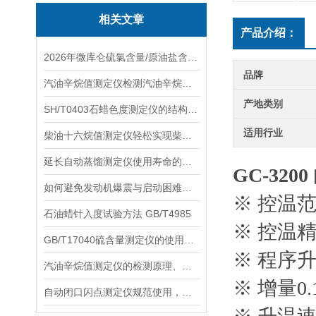
相关文章
产品介绍：
2026年微库仑硫氯含量/原油盐含量/辛烷值十六烷值测定仪品牌厂家推荐
品牌
汽油辛烷值测定仪检测汽油辛烷值的意义
产地类别
SH/T0403石蜡色度测定仪的结构设计：适配石蜡质检场景的实用逻辑
适用行业
柴油十六烷值测定仪轻松实现柴油的十六烷值检测
延长自动蒸馏测定仪使用寿命的策略
GC-32
如何避免发动机爆震与启动困难？柴油十六烷值测定仪的选购与操作指南
※ 控温范
石油蜡针入度试验方法 GB/T4985
※ 控温精
GB/T17040硫含量测定仪的使用条件如下
※ 程序升
汽油辛烷值测定仪的检测原理、方法
※ 增量0.
自动闭口闪点测定仪规范使用，确保准确性