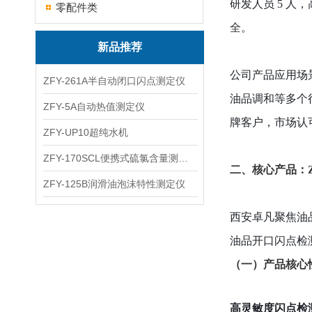
研发人员 5 
零配件类
全
。
新品推荐
公司产品应用场
ZFY-261A半自动闭口闪点测定仪
油品调和等多个
ZFY-5A自动热值测定仪
牌客户，市场认
ZFY-UP10超纯水机
ZFY-170SCL便携式硫氯含量测定仪
二、核心产品：ZF
ZFY-125B润滑油泡沫特性测定仪
西安卓凡聚焦油品检
油品开口闪点检测
（一）产品核心
高灵敏度闪点检