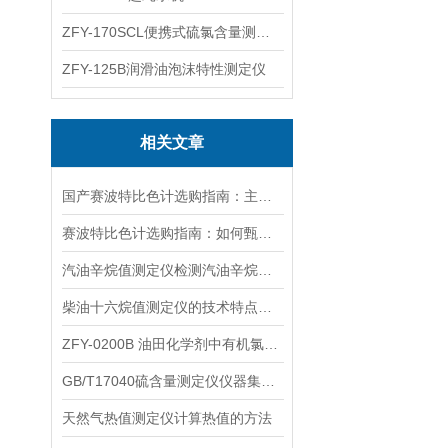
ZFY-170SCL便携式硫氯含量测定仪
ZFY-125B润滑油泡沫特性测定仪
相关文章
国产赛波特比色计选购指南：主流生产厂家实力与口碑测评​
赛波特比色计选购指南：如何甄别优质可靠的供应商与制造商厂家
汽油辛烷值测定仪检测汽油辛烷值的意义
柴油十六烷值测定仪的技术特点体现在多个方面
ZFY-0200B 油田化学剂中有机氯含量测定方法
GB/T17040硫含量测定仪仪器集成化程度高
天然气热值测定仪计算热值的方法