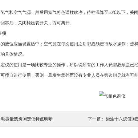
气和空气气源，然后用氮气将色谱柱吹净，待柱温降至50℃以下，关闭
针回零后，关闭稳压表开关，方可离开。
事项
液位应当设置适中；空气源在每次使用之后都必须进行放水操作；进样
用的具体情况。
仪的使用是一项比较专业的操作，所以说所有的工作人员都必须是已经
不可擅自进行使用，否则一旦发生意外而没有专业人员在旁边指导就有可
自动微量残炭测定仪特点明晰
下一篇 :
柴油十六烷值测定仪