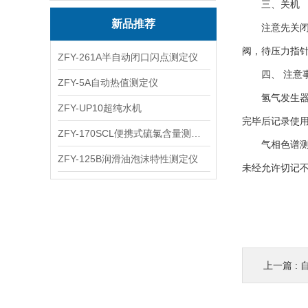
三、关机
新品推荐
注意先关闭氢
阀，待压力指
ZFY-261A半自动闭口闪点测定仪
四、 注意
ZFY-5A自动热值测定仪
氢气发生器的
ZFY-UP10超纯水机
完毕后记录使
ZFY-170SCL便携式硫氯含量测定仪
气相色谱测定
ZFY-125B润滑油泡沫特性测定仪
未经允许切记
上一篇 :