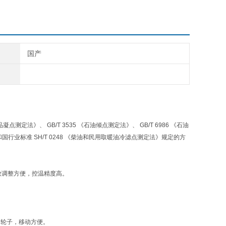
国产
点测定法》、 GB/T 3535 《石油倾点测定法》、 GB/T 6986 《石油
行业标准 SH/T 0248 《柴油和民用取暖油冷滤点测定法》规定的方
数调整方便，控温精度高。
只轮子，移动方便。