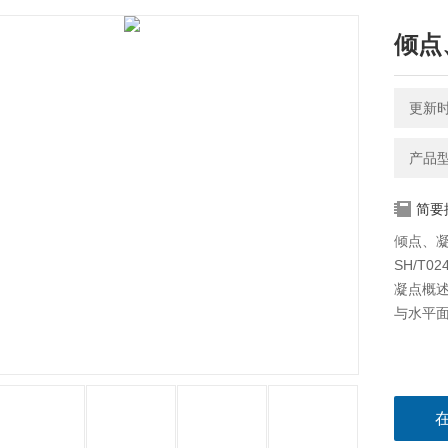
倾点
更新时间
简要
倾点、凝
SH/T02
凝点概
与水平面