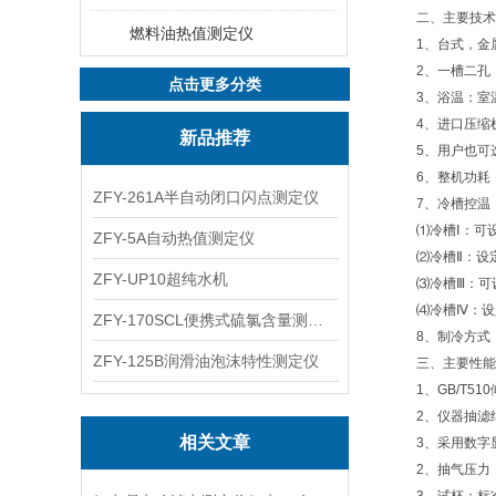
二、主要技术
燃料油热值测定仪
1、台式，金属
2、一槽二孔，
点击更多分类
3、浴温：室温～
4、进口压缩机
新品推荐
5、用户也可选 
6、整机功耗： 
ZFY-261A半自动闭口闪点测定仪
7、冷槽控温
⑴冷槽Ⅰ：可设置 
ZFY-5A自动热值测定仪
⑵冷槽Ⅱ：设定温
ZFY-UP10超纯水机
⑶冷槽Ⅲ：可设置-
⑷冷槽Ⅳ：设定
ZFY-170SCL便携式硫氯含量测定仪
8、制冷方式：
ZFY-125B润滑油泡沫特性测定仪
三、主要性能
1、GB/T51
2、仪器抽滤结
相关文章
3、采用数字显
2、抽气压力：U型