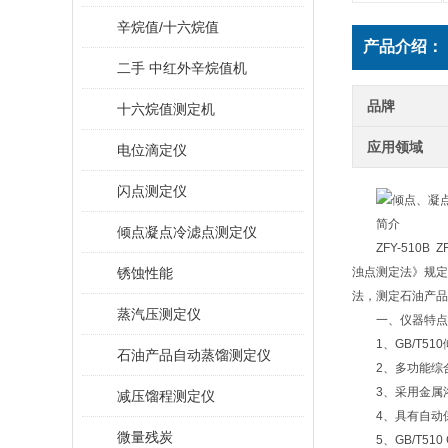
辛烷值/十六烷值
产品介绍：
二手 中红外辛烷值机
品牌
十六烷值测定机
应用领域
电位滴定仪
闪点测定仪
简介
倾点凝点冷滤点测定仪
ZFY-510B ZF
锈蚀性能
浊点测定法》规定的
法，测定石油产品
蒸汽压测定仪
一、仪器特点
1、GB/T51
石油产品自动蒸馏测定仪
2、多功能综合
3、采用金属浴
减压馏程测定仪
4、具有自动保
微量残炭
5、GB/T510 G