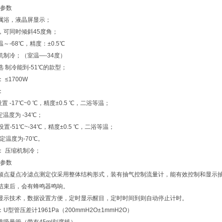
参数
浴，液晶屏显示；
可同时倾斜45度角；
-68℃，精度：±0.5℃
制冷；（室温—-34度）
制冷能到-51℃的款型；
≤1700W
：
-17℃~0 ℃，精度±0.5 ℃，二浴等温；
度为 -34℃；
51℃~-34℃，精度±0.5 ℃，二浴等温；
温度为-70℃。
 压缩机制冷；
参数
0倾点凝点冷滤点测定仪采用整体结构形式，装有抽气控制流量计，能有效控制和显示
束后，会有蜂鸣器鸣响。
示技术，数据设置方便，定时显示醒目，定时时间到则自动停止计时。
管压差计1961Pa（200mmH2O±1mmH2O）