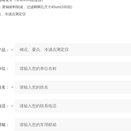
量管（带有45ml刻度线）
铜材料制成，过滤网网孔尺寸45um(330目)
产品：
单位：
姓名：
电话：
邮箱：