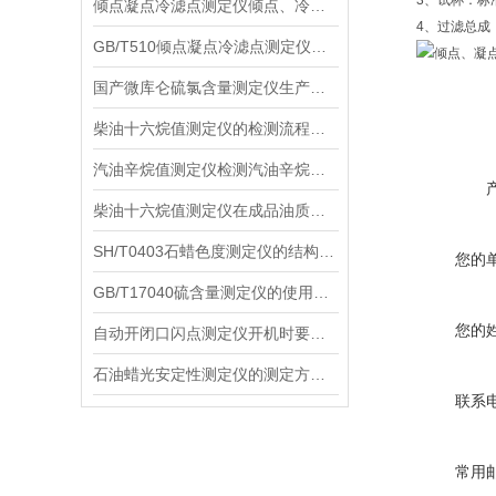
3、试杯：标准吸
倾点凝点冷滤点测定仪倾点、冷滤点试验方法
4、过滤总成：黄
GB/T510倾点凝点冷滤点测定仪可以广泛应用于石油、化工、食品、制药等领域
国产微库仑硫氯含量测定仪生产厂家推荐：口碑与实力兼具的优质品牌
柴油十六烷值测定仪的检测流程，新手可以来此看看
汽油辛烷值测定仪检测汽油辛烷值的意义
柴油十六烷值测定仪在成品油质检中的核心作用
SH/T0403石蜡色度测定仪的结构设计：适配石蜡质检场景的实用逻辑
您的
GB/T17040硫含量测定仪的使用条件如下
您的
自动开闭口闪点测定仪开机时要对哪些部件进行自检呢
石油蜡光安定性测定仪的测定方式如下
联系
常用