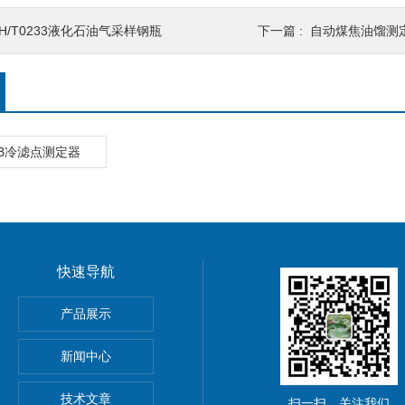
SH/T0233液化石油气采样钢瓶
下一篇 :
自动煤焦油馏测
48B冷滤点测定器
快速导航
产品展示
测定仪
新闻中心
定仪
技术文章
扫一扫，关注我们