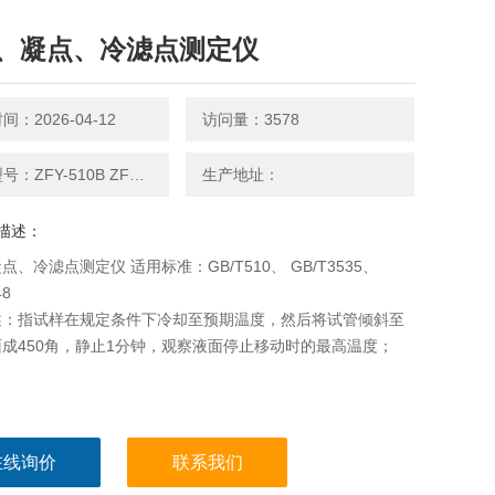
、凝点、冷滤点测定仪
：2026-04-12
访问量：3578
产品型号：ZFY-510B ZFY-0248B
生产地址：
描述：
点、冷滤点测定仪 适用标准：GB/T510、 GB/T3535、
48
述：指试样在规定条件下冷却至预期温度，然后将试管倾斜至
成450角，静止1分钟，观察液面停止移动时的最高温度；
在线询价
联系我们