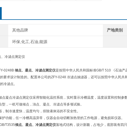
其他品牌
产地类别
环保,化工,石油,能源
Y-0248B
倾点、凝点、冷滤点测定仪
是按照中华人民共和国标准GB/T 510 《石油产品凝
要求设计制造的。配置本公司的ZFY-0248 冷滤点抽滤器，还可以按照中华人民共和国
的冷滤点。
0倾点凝点冷滤点测定仪采用智能化温控系统，实时显示冷槽温度，温度设置和控制参
型，一机可做倾点，浊点、凝点、冷滤点等多项试验。
，制冷速度快，温度均匀，排除液体浴的不安全性。
护功能，任一冷槽高温异常，仪器会自动切断加热管的工作电源，避免损坏仪器。
B/T3535
倾点、凝点、冷滤点测定仪
落地式结构，设计新颖，占地少，底部装有四