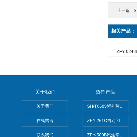
上一篇 :
相关产品：
ZFY-02
关于我们
热销产品
关于我们
SH/T0689紫外荧光测硫仪
在线留言
ZFY-261C自动闭口闪点
联系我们
ZFY-500B汽油辛烷值测