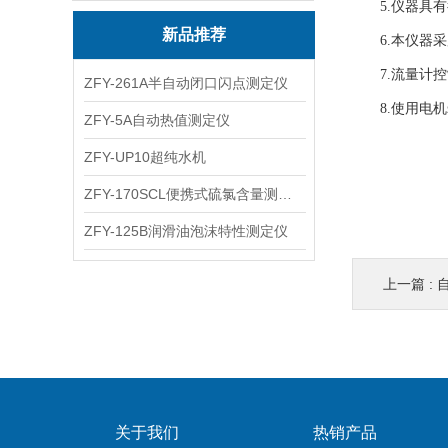
5.仪器具有
新品推荐
6.本仪器采
7.流量计控
ZFY-261A半自动闭口闪点测定仪
8.使用电机
ZFY-5A自动热值测定仪
ZFY-UP10超纯水机
ZFY-170SCL便携式硫氯含量测定仪
ZFY-125B润滑油泡沫特性测定仪
上一篇 :
关于我们
热销产品