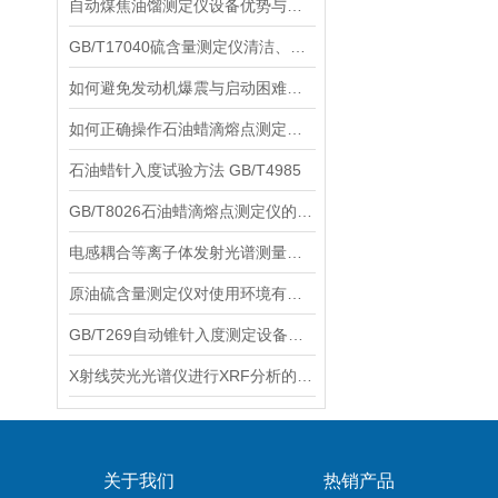
自动煤焦油馏测定仪设备优势与局限性分别是什么？
GB/T17040硫含量测定仪清洁、校准和存储注意事项
如何避免发动机爆震与启动困难？柴油十六烷值测定仪的选购与操作指南
如何正确操作石油蜡滴熔点测定仪？
石油蜡针入度试验方法 GB/T4985
GB/T8026石油蜡滴熔点测定仪的工作原理与应用
电感耦合等离子体发射光谱测量硅含量在石化行业的应用
原油硫含量测定仪对使用环境有着特殊要求
GB/T269自动锥针入度测定设备可以进行多种测定方法
X射线荧光光谱仪进行XRF分析的基本步骤
关于我们
热销产品