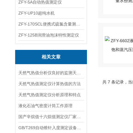
ZFY-5A自动热值测定仪
ZFY-UP10超纯水机
ZFY-170SCL便携式硫氯含量测定仪
ZFY-125B润滑油泡沫特性测定仪
相关文章
天然气热值分析仪良好的监测天然气各组分气体浓度及热值
共 7 条记录，当
天然气热值测定仪计算热值的方法
天然气热值测定仪分析原理和特点
液化石油气密度计筒工作原理
国产辛烷值十六烷值测定仪厂家哪家好？实力与口碑品牌综合推荐
GB/T269自动锥针入度测定设备具有多项性能优势