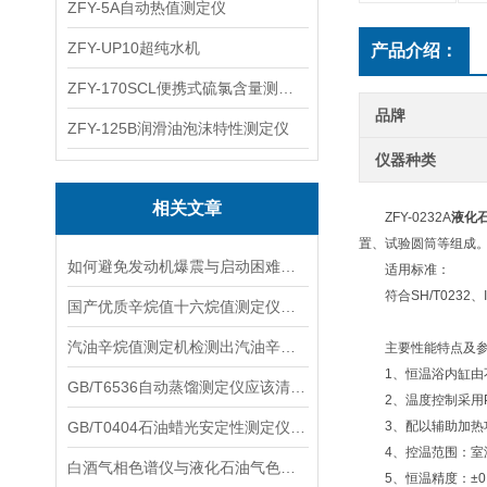
ZFY-5A自动热值测定仪
ZFY-UP10超纯水机
产品介绍：
ZFY-170SCL便携式硫氯含量测定仪
品牌
ZFY-125B润滑油泡沫特性测定仪
仪器种类
相关文章
ZFY-0232A
液化
置、试验圆筒等组成
如何避免发动机爆震与启动困难？柴油十六烷值测定仪的选购与操作指南
适用标准：
符合SH/T0232、I
国产优质辛烷值十六烷值测定仪厂家推荐——口碑好、质量可靠
汽油辛烷值测定机检测出汽油辛烷值过低，如何提高？
主要性能特点及参
1、恒温浴内缸由不
GB/T6536自动蒸馏测定仪应该清洁并保持干燥
2、温度控制采用P
GB/T0404石油蜡光安定性测定仪：保障石油产品质量的重要工具
3、配以辅助加热功
4、控温范围：室温
白酒气相色谱仪与液化石油气色谱仪厂家推荐 | 国产优质品牌实力剖析
5、恒温精度：±0.