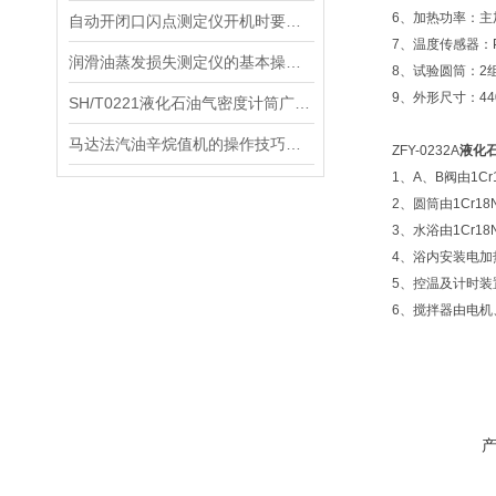
6、加热功率：主加热
自动开闭口闪点测定仪开机时要对哪些部件进行自检呢
7、温度传感器：Pt
润滑油蒸发损失测定仪的基本操作流程
8、试验圆筒：2
9、外形尺寸：440×
SH/T0221液化石油气密度计筒广泛应用于石油化工、能源、环保等行业中
马达法汽油辛烷值机的操作技巧分享
ZFY-0232A
液化
1、A、B阀由1Cr18
2、圆筒由1Cr18N
3、水浴由1Cr18
4、浴内安装电加热器
5、控温及计时装置采
6、搅拌器由电机、