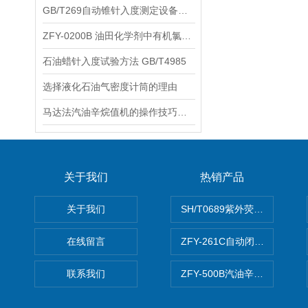
GB/T269自动锥针入度测定设备具有多项性能优势
ZFY-0200B 油田化学剂中有机氯含量测定方法
石油蜡针入度试验方法 GB/T4985
选择液化石油气密度计筒的理由
马达法汽油辛烷值机的操作技巧分享
关于我们
热销产品
关于我们
SH/T0689紫外荧光测硫仪
在线留言
ZFY-261C自动闭口闪点测定
联系我们
ZFY-500B汽油辛烷值测定仪