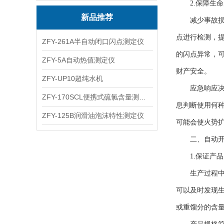
2.保障生命
新品推荐
减少事故损失
点进行检测，
ZFY-261A半自动闭口闪点测定仪
的闪点异常，
ZFY-5A自动热值测定仪
财产安全。
ZFY-UP10超纯水机
应急响应决策
ZFY-170SCL便携式硫氯含量测定仪
息判断使用何
ZFY-125B润滑油泡沫特性测定仪
可能会使火势
二、
自动
1.保证产品
生产过程中的
可以及时发现
或重馏分的含