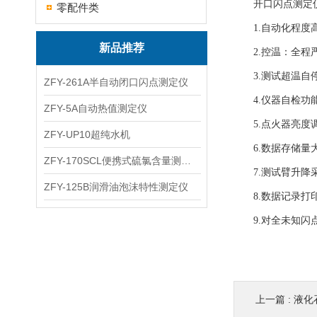
开口闪点测定仪
零配件类
1.自动化程度高
新品推荐
2.控温：全程严
3.测试超温自
ZFY-261A半自动闭口闪点测定仪
4.仪器自检功
ZFY-5A自动热值测定仪
5.点火器亮度
ZFY-UP10超纯水机
6.数据存储量大
ZFY-170SCL便携式硫氯含量测定仪
7.测试臂升降采
ZFY-125B润滑油泡沫特性测定仪
8.数据记录打
9.对全未知闪点
上一篇 :
液化